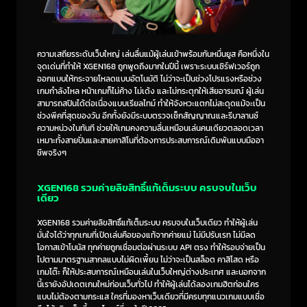
ความเสถียรระดับเว็บใหญ่ เล่นลื่นแม้ผู้เล่นเข้าพร้อมกันหมื่นยูส คือหนึ่งใน
จุดเด่นที่ทำให้ XGEN168 ถูกพูดถึงมากในปีนี้ เพราะระบบเซิร์ฟเวอร์ถูก
ออกแบบให้กระจายโหลดแบบอัตโนมัติ ไม่ว่าจะเป็นช่วงโปรแรงหรือช่วง
เกมกำลังไหล หน้าเกมก็ไม่ค้าง ไม่เด้ง และไม่กระตุกให้เสียอารมณ์ ผู้เล่น
สามารถสปินได้ต่อเนื่องแบบเรียลไทม์ ทำให้จังหวะแตกไม่สะดุดแม้จะเป็น
ช่วงพีคที่สุดของวัน อีกทั้งยังมีระบบตรวจเช็กสัญญาณและรีบาลานซ์
ความหน่วงในทันที ช่วยให้เกมคงความลื่นเหมือนเล่นคนเดียวตลอดเวลา
เหมาะทั้งสายปั่นและสายคาสิโนที่ต้องการประสบการณ์เดิมพันแบบมืออา
ชีพจริงๆ
XGEN168 รวมค่ายลิขสิทธิ์แท้เต็มระบบ ครบจบในเว็บ
เดียว
XGEN168 รวมค่ายลิขสิทธิ์แท้เต็มระบบ ครบจบในเว็บเดียว ทำให้ผู้เล่น
มั่นใจได้ว่าทุกเกมที่เปิดเล่นคือของแท้จากค่ายแม่ ไม่มีปรับเรท ไม่มีลด
โอกาสเข้าโบนัส ทุกค่ายถูกเชื่อมต่อผ่านระบบ API ตรง ทำให้รอบจ่ายเป็น
ไปตามมาตรฐานสากลแบบไม่ผิดเพี้ยน ไม่ว่าจะเป็นสล็อต คาสิโสด หรือ
เกมโต๊ะ ก็ให้ประสบการณ์เหมือนเล่นในเว็บใหญ่ต่างประเทศ และนอกจาก
นี้เรายังอัปเดตเกมใหม่ก่อนเว็บทั่วไป ทำให้ผู้เล่นได้ลองเกมฮิตก่อนใคร
แบบไม่ต้องตามกระแส ใครที่มองหาเว็บเดียวที่มีครบทุกแนวเกมแบบเชื่อ