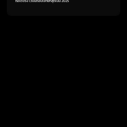
ถือได้จริง เว็บนี้ตอบโจทย์ที่สุดในปี 2025