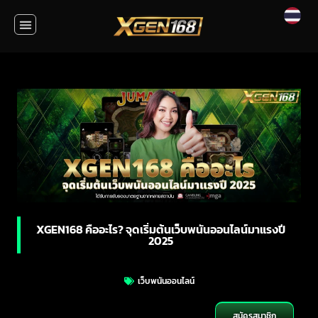
ทางเข้าเล่น
XGEN168 คืออะไร? จุดเริ่มต้นเว็บพนันออนไลน์มาแรงปี
2025
เว็บพนันออนไลน์
สมัครสมาชิก